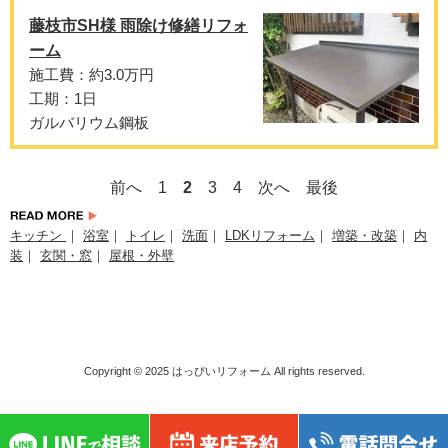
藤枝市SH様 雨除け修繕リフォ
ーム
施工費：約3.0万円
工期：1日
ガルバリウム鋼板
前へ
1
2
3
4
次へ
最後
キッチン
｜
浴室
｜
トイレ
｜
洗面
｜
LDKリフォーム
｜
増築・改築
｜
内
装
｜
玄関・窓
｜
屋根・外壁
Copyright © 2025
はっぴいリフォーム
All rights reserved.