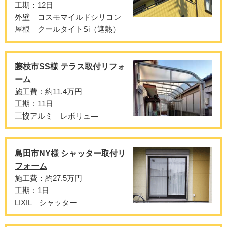
工期：12日
外壁 コスモマイルドシリコン
屋根 クールタイトSi（遮熱）
藤枝市SS様 テラス取付リフォ
ーム
施工費：約11.4万円
工期：11日
三協アルミ レボリュ―
島田市NY様 シャッター取付リ
フォーム
施工費：約27.5万円
工期：1日
LIXIL シャッター