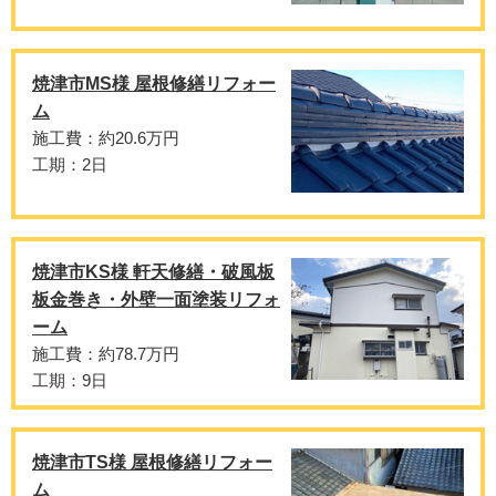
焼津市MS様 屋根修繕リフォー
ム
施工費：約20.6万円
工期：2日
焼津市KS様 軒天修繕・破風板
板金巻き・外壁一面塗装リフォ
ーム
施工費：約78.7万円
工期：9日
焼津市TS様 屋根修繕リフォー
ム