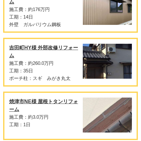
ム
施工費：約176万円
工期：14日
外壁 ガルバリウム鋼板
吉田町HY様 外部改修リフォー
ム
施工費：約260.0万円
工期：35日
ポーチ柱：スギ みがき丸太
焼津市NE様 屋根トタンリフォ
ーム
施工費：約3.0万円
工期：1日