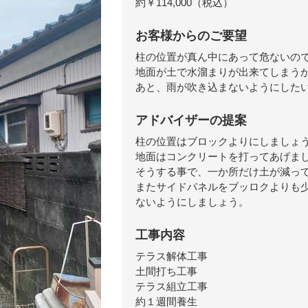
約￥114,000（税込）
お客様からのご要望
柱の位置が真ん中にあって危ないの
地面が土で水溜まりが出来てしまう
あと、雨が吹き込まないようにした
アドバイザーの提案
柱の位置はブロックよりにしましょ
地面はコンクリートを打ってあげま
そうする事で、一か所だけ土が減っ
またサイドパネルをブッロクよりも
ないようにしましょう。
工事内容
テラス解体工事
土間打ち工事
テラス組立工事
約１週間養生