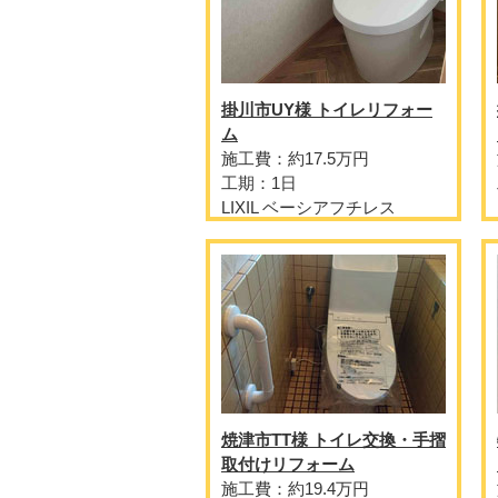
掛川市UY様 トイレリフォー
ム
施工費：約17.5万円
工期：1日
LIXIL ベーシアフチレス
焼津市TT様 トイレ交換・手摺
取付けリフォーム
施工費：約19.4万円