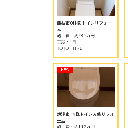
藤枝市OH様 トイレリフォー
ム
施工費：約28.1万円
工期：1日
TOTO HR1
NEW
焼津市TK様トイレ改修リフォ
ーム
施工費：約19.2万円