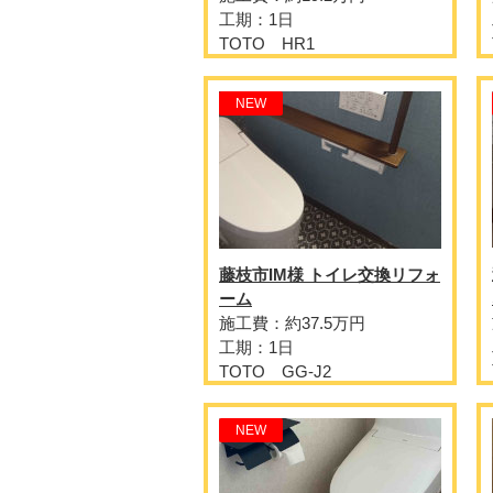
工期：1日
TOTO HR1
NEW
藤枝市IM様 トイレ交換リフォ
ーム
施工費：約37.5万円
工期：1日
TOTO GG-J2
NEW