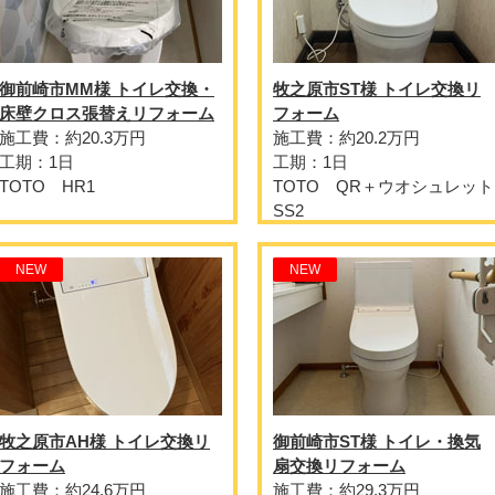
御前崎市MM様 トイレ交換・
牧之原市ST様 トイレ交換リ
床壁クロス張替えリフォーム
フォーム
施工費：約20.3万円
施工費：約20.2万円
工期：1日
工期：1日
TOTO HR1
TOTO QR＋ウオシュレット
SS2
NEW
NEW
牧之原市AH様 トイレ交換リ
御前崎市ST様 トイレ・換気
フォーム
扇交換リフォーム
施工費：約24.6万円
施工費：約29.3万円