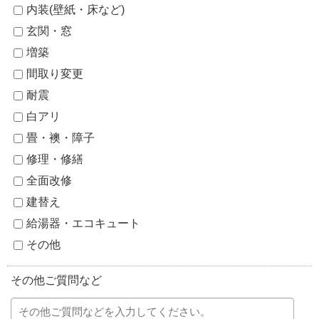
内装(壁紙・床など)
玄関・窓
増築
間取り変更
耐震
白アリ
畳・襖・障子
修理・修繕
全面改修
建替え
給湯器・エコキュート
その他
その他ご質問など