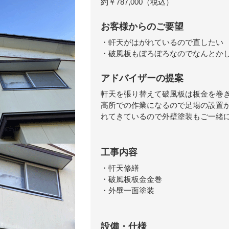
約￥787,000（税込）
お客様からのご要望
・軒天がはがれているので直したい
・破風板もぼろぼろなのでなんとか
アドバイザーの提案
軒天を張り替えて破風板は板金を巻
高所での作業になるので足場の設置
れてきているので外壁塗装もご一緒
工事内容
・軒天修繕
・破風板板金金巻
・外壁一面塗装
設備・仕様