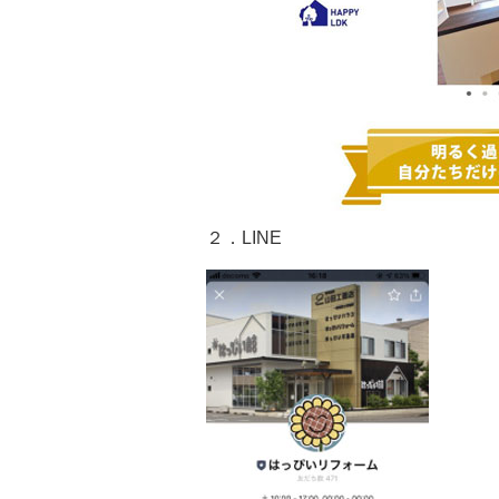
２．LINE