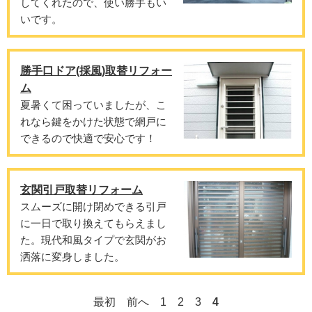
してくれたので、使い勝手もい
いです。
勝手口ドア(採風)取替リフォー
ム
夏暑くて困っていましたが、こ
れなら鍵をかけた状態で網戸に
できるので快適で安心です！
玄関引戸取替リフォーム
スムーズに開け閉めできる引戸
に一日で取り換えてもらえまし
た。現代和風タイプで玄関がお
洒落に変身しました。
最初
前へ
1
2
3
4