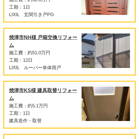
工期：1日
LIXIL 玄関引き戸PG
焼津市NH様 戸箱交換リフォー
ム
施工費：約51.0万円
工期：12日
LIXIL ルーバー単体雨戸
焼津市KS様 建具取替リフォー
ム
施工費：約5.1万円
工期：1日
建具造作・取替