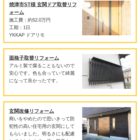
焼津市ST様 玄関ドア取替リフ
ォーム
施工費：約52.0万円
工期：1日
YKKAP ドアリモ
面格子取替リフォーム
アルミ製で腐ることもないので
安心です。色も合っていて綺麗
になって良かったです。
玄関改修リフォーム
商いをやめたので思いきって防
犯性の高い住宅用の玄関にして
もらいました。明るさにも配慮