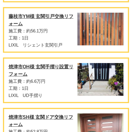
藤枝市YM様 玄関引戸交換リフ
ォーム
施工費：約56.1万円
工期：1日
LIXIL リシェント玄関引戸
焼津市OH様 玄関手摺り設置リ
フォーム
施工費：約6.6万円
工期：1日
LIXIL UD手摺り
焼津市SH様 玄関ドア交換リフ
ォーム
施工費：約52.8万円