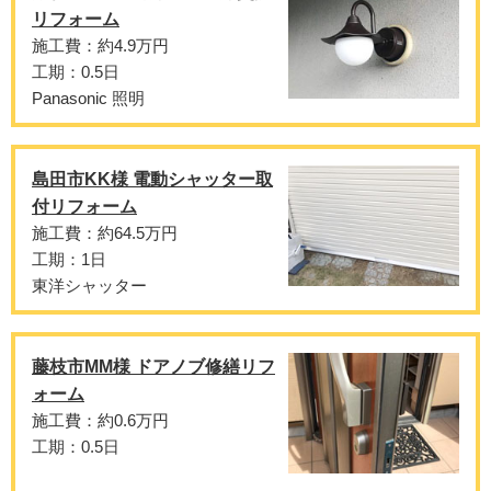
リフォーム
施工費：約4.9万円
工期：0.5日
Panasonic 照明
島田市KK様 電動シャッター取
付リフォーム
施工費：約64.5万円
工期：1日
東洋シャッター
藤枝市MM様 ドアノブ修繕リフ
ォーム
施工費：約0.6万円
工期：0.5日