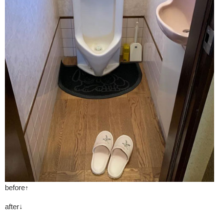
before↑
after↓