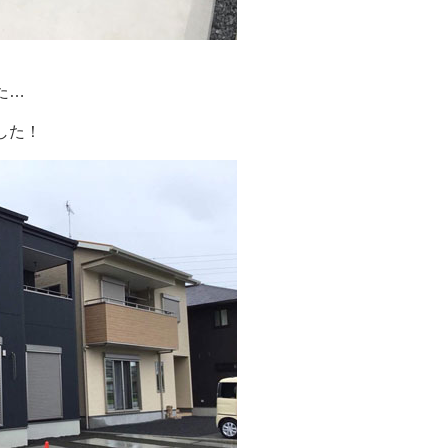
た…
した！