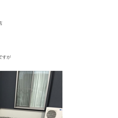
門店
ですが
。