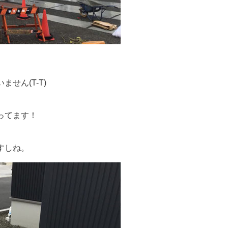
せん(T-T)
ってます！
すしね。