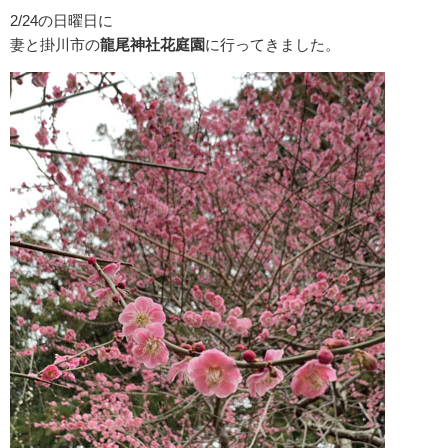
2/24の日曜日に
妻と掛川市の
龍尾神社花庭園
に行ってきました。