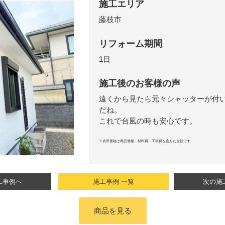
施工エリア
藤枝市
リフォーム期間
1日
施工後のお客様の声
遠くから見たら元々シャッターが付
だね。
これで台風の時も安心です。
※表示価格は商品価格・材料費・工事費を含んだ金額です
工事例へ
施工事例 一覧
次の施
商品を見る