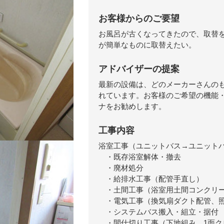
お客様からのご要望
お風呂が古くなってきたので、取替
が簡単なものに取替えたい。
アドバイザーの提案
最新の設備は、どのメーカーさんの
れています。お客様のご希望の機能・
ナをお勧めします。
工事内容
浴室工事（ユニットバス→ユニット
・既存浴室解体・撤去
・廃材処分
・給排水工事（配管手直し）
・土間工事（浴室用土間コンクリー
・電気工事（換気扇ダクト配管、照
・システムバス搬入・組立・据付
・間仕切り工事（下地組み、1面ク