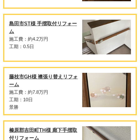
島田市ST様 手摺取付リフォー
ム
施工費：約4.2万円
工期：0.5日
藤枝市GH様 襖張り替えリフォ
ーム
施工費：約7.8万円
工期：10日
景勝
榛原郡吉田町TH様 廊下手摺取
付リフォーム