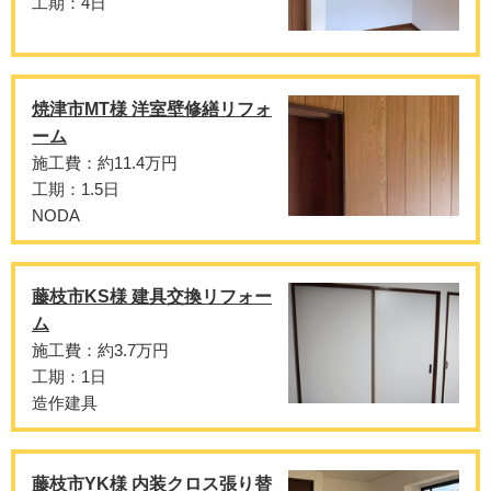
工期：4日
焼津市MT様 洋室壁修繕リフォ
ーム
施工費：約11.4万円
工期：1.5日
NODA
藤枝市KS様 建具交換リフォー
ム
施工費：約3.7万円
工期：1日
造作建具
藤枝市YK様 内装クロス張り替