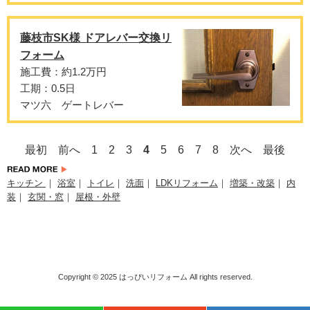
藤枝市SK様 ドアレバー交換リ
フォーム
施工費：約1.2万円
工期：0.5日
マツ六 ゲートレバー
最初
前へ
1
2
3
4
5
6
7
8
次へ
最後
キッチン
｜
浴室
｜
トイレ
｜
洗面
｜
LDKリフォーム
｜
増築・改築
｜
内
装
｜
玄関・窓
｜
屋根・外壁
Copyright © 2025
はっぴいリフォーム
All rights reserved.