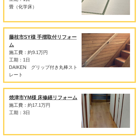
畳（化学床）
藤枝市SY様 手摺取付リフォー
ム
施工費：約9.1万円
工期：1日
DAIKEN グリップ付き丸棒スト
レート
焼津市YM様 床修繕リフォーム
施工費：約17.1万円
工期：3日