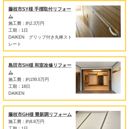
藤枝市SY様 手摺取付リフォー
ム
施工費：約2.3万円
工期：1日
DAIKEN グリップ付き丸棒スト
レート
島田市SH様 和室改修リフォー
ム
施工費：約199.5万円
工期：18日
DAIKEN
藤枝市GH様 畳新調リフォーム
施工費：約8.8万円
工期：1日