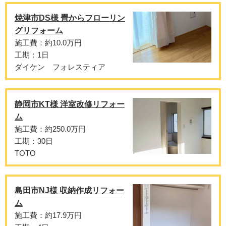
焼津市DS様 畳からフローリン
グリフォーム
施工費：約10.0万円
工期：1日
ダイケン フォレスティア
静岡市KT様 洋室改修リフォー
ム
施工費：約250.0万円
工期：30日
TOTO
島田市NJ様 収納作成リフォー
ム
施工費：約17.9万円