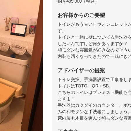
約￥
495,000
（税込）
お客様からのご要望
トイレがもう古いしウォシュレット
す。
トイレと一緒に壁についてる手洗器
したいんですけど何かありますか？
和モダンな雰囲気が好きなのでそう
内装も汚くなってきたので一緒にき
アドバイザーの提案
トイレ交換、手洗器設置で工事をし
トイレはTOTO QR＋SB。
こちらのトイレはプレミスト機能も
ますよ！
手洗器はカクダイのカウンター、ボ
みの和モダンな手洗器にしましょう
床内装も木目を選んで和モダンな雰