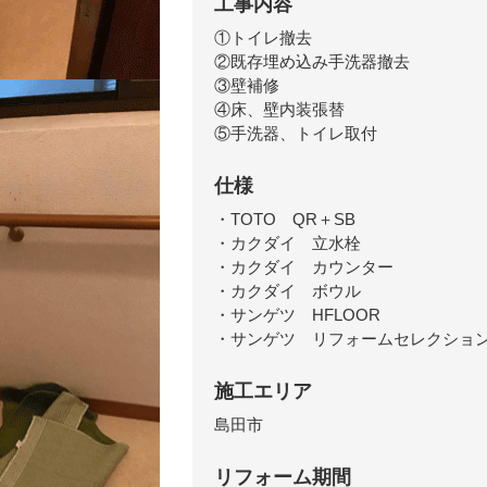
工事内容
①トイレ撤去
②既存埋め込み手洗器撤去
③壁補修
④床、壁内装張替
⑤手洗器、トイレ取付
仕様
・TOTO QR＋SB
・カクダイ 立水栓
・カクダイ カウンター
・カクダイ ボウル
・サンゲツ HFLOOR
・サンゲツ リフォームセレクショ
施工エリア
島田市
リフォーム期間