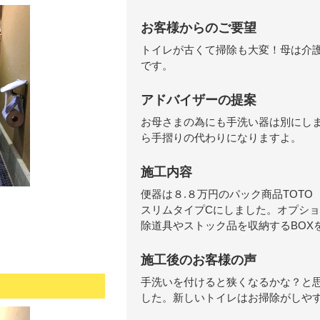
お客様からのご要望
トイレが古くて掃除も大変！母は介
です。
アドバイザーの提案
お母さまの為にも手洗い器は別にし
ら手摺りの代わりになりますよ。
施工内容
便器は８.８万円のパック商品TOTO
スリムタイプCにしました。オプシ
除道具やストック品を収納するBOX
施工後のお客様の声
手洗いを付けると狭くなるかな？と
した。新しいトイレはお掃除がしや