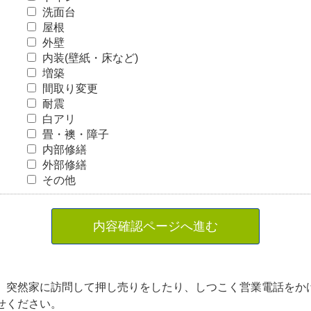
洗面台
屋根
外壁
内装(壁紙・床など)
増築
間取り変更
耐震
白アリ
畳・襖・障子
内部修繕
外部修繕
その他
内容確認ページへ進む
、突然家に訪問して押し売りをしたり、しつこく営業電話をか
せください。