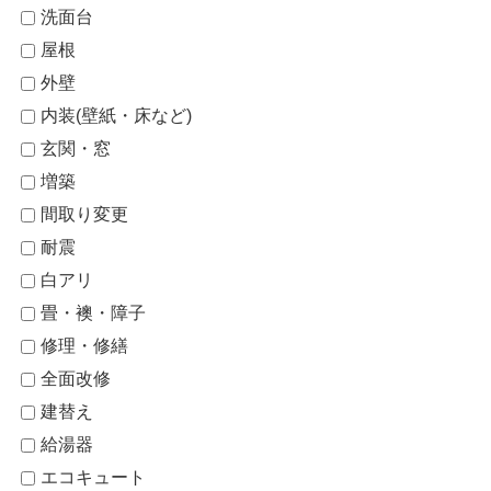
洗面台
屋根
外壁
内装(壁紙・床など)
玄関・窓
増築
間取り変更
耐震
白アリ
畳・襖・障子
修理・修繕
全面改修
建替え
給湯器
エコキュート