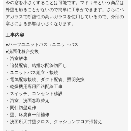
今の窓を小さくすることは可能です。マドリモという商品は
外壁を触ることがないので簡単に工事ができます。さらにペ
アガラスで断熱性の高いガラスを使用しているので、外部の
寒さによる影響は小さくなります。
工事内容
●ハーフユニットバス→ユニットバス
●洗面化粧台交換
・浴室解体
・追焚配管、給排水配管切回し
・ユニットバス組立・接続
・電気配線接続、ダクト配管、照明交換
・乾燥機用専用回路配線工事
・スイッチ、コンセント移設
・浴室、洗面窓取替え
・間仕切壁造作
・壁、床腐食一部補修
・洗面所天井壁クロス、クッションフロア張替え