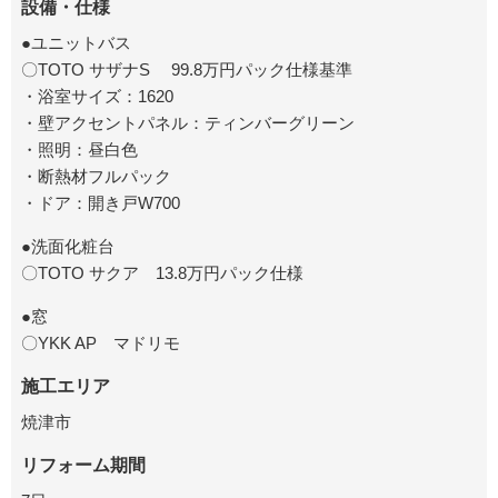
設備・仕様
●ユニットバス
〇TOTO サザナS 99.8万円パック仕様基準
・浴室サイズ：1620
・壁アクセントパネル：ティンバーグリーン
・照明：昼白色
・断熱材フルパック
・ドア：開き戸W700
●洗面化粧台
〇TOTO サクア 13.8万円パック仕様
●窓
〇YKK AP マドリモ
施工エリア
焼津市
リフォーム期間