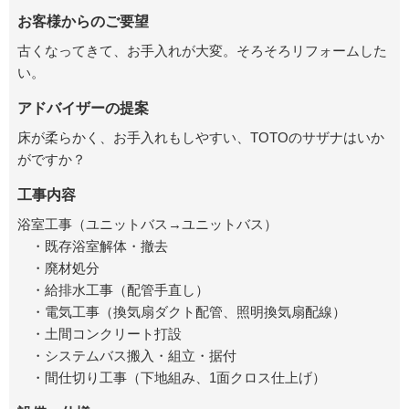
お客様からのご要望
古くなってきて、お手入れが大変。そろそろリフォームした
い。
アドバイザーの提案
床が柔らかく、お手入れもしやすい、TOTOのサザナはいか
がですか？
工事内容
浴室工事（ユニットバス→ユニットバス）
・既存浴室解体・撤去
・廃材処分
・給排水工事（配管手直し）
・電気工事（換気扇ダクト配管、照明換気扇配線）
・土間コンクリート打設
・システムバス搬入・組立・据付
・間仕切り工事（下地組み、1面クロス仕上げ）