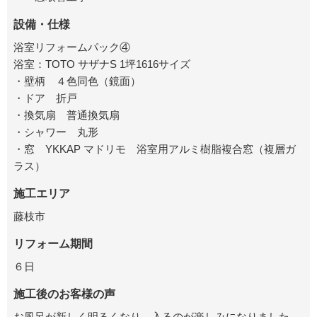
設備・仕様
浴室リフォームパック④
浴室：TOTO サザナS 1坪1616サイズ
・壁柄 ４色同色（鏡面）
・ドア 折戸
・換気扇 普通換気扇
・シャワー 丸形
・窓 YKKAP マドリモ 浴室用アルミ樹脂複合窓（複層ガ
ラス）
施工エリア
藤枝市
リフォーム期間
６日
施工後のお客様の声
お風呂が新しく明るくなり、入るのが楽しみになりました。