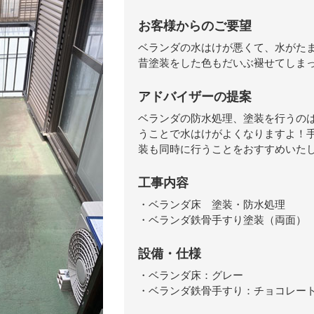
お客様からのご要望
ベランダの水はけが悪くて、水がた
昔塗装をした色もだいぶ褪せてしま
アドバイザーの提案
ベランダの防水処理、塗装を行うの
うことで水はけがよくなりますよ！
装も同時に行うことをおすすめいた
工事内容
・ベランダ床 塗装・防水処理
・ベランダ鉄骨手すり塗装（両面）
設備・仕様
・ベランダ床：グレー
・ベランダ鉄骨手すり：チョコレー