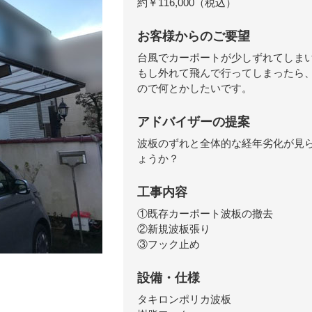
約￥116,000（税込）
お客様からのご要望
台風でカーポートが少しずれてしま
もし外れて飛んで行ってしまったら
ので何とかしたいです。
アドバイザーの提案
波板のずれと全体的な経年劣化が見
ょうか？
工事内容
①既存カーポート波板の撤去
②新規波板張り
③フック止め
設備・仕様
タキロンポリカ波板