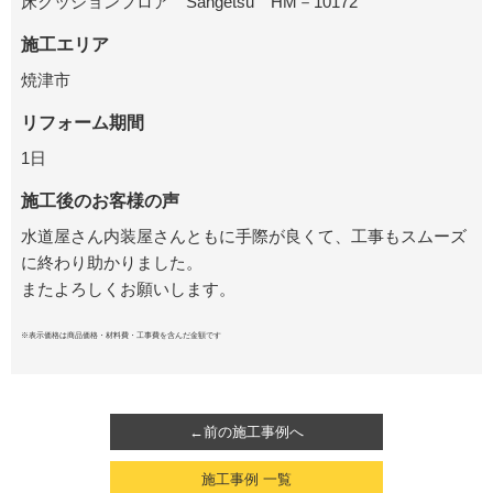
床クッションフロア Sangetsu HM－10172
施工エリア
焼津市
リフォーム期間
1日
施工後のお客様の声
水道屋さん内装屋さんともに手際が良くて、工事もスムーズ
に終わり助かりました。
またよろしくお願いします。
※表示価格は商品価格・材料費・工事費を含んだ金額です
←前の施工事例へ
施工事例 一覧