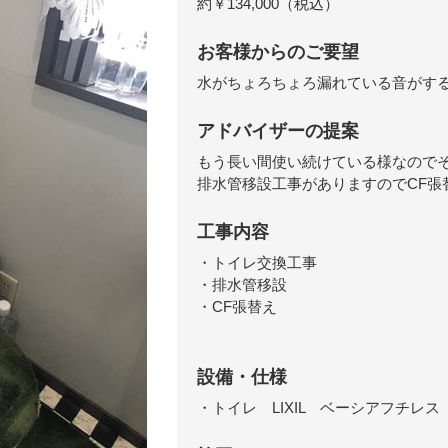
約￥134,000（税込）
お客様からのご要望
水がちょろちょろ漏れている音がす
アドバイザーの提案
もう長い間使い続けている様なので
排水管移設工事がありますのでCF張
工事内容
・トイレ交換工事
・排水管移設
・CF張替え
設備・仕様
・トイレ LIXIL ベーシアフチレス