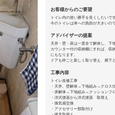
お客様からのご要望
トイレ内の使い勝手を良くしたいで
今のトイレは体への負担が大きいの
アドバイザーの提案
天井・壁・床は一度全て解体し、下
カウンター付の収納棚にすれば、収
にもなります。
ドアも枠ごと新しく取り替え、廊下
工事内容
トイレ改修工事
・天井、壁解体→下地組み→クロス
・床解体→下地組み→クッションフ
・洋式便器から洋式便器 取替え
・換気扇交換
・アクセサリー類取付け
・建具取替え