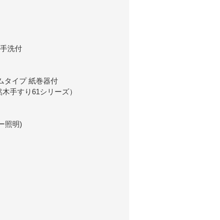
 手洗付
ムタイプ 紙巻器付
然木手すり61シリーズ）
サー照明)