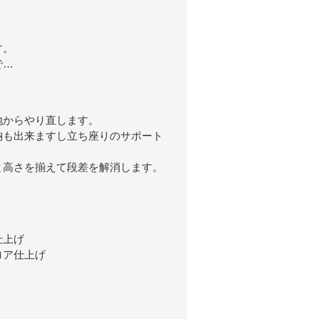
す。
で…
地からやり直します。
納も出来ますし立ち座りのサポート
と高さを揃えて段差を解消します。
仕上げ
ロア仕上げ