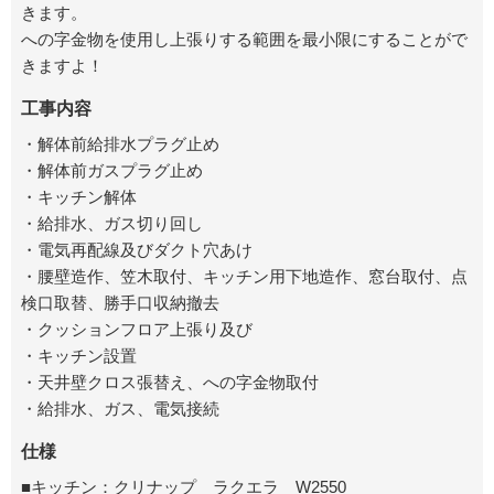
きます。
への字金物を使用し上張りする範囲を最小限にすることがで
きますよ！
工事内容
・解体前給排水プラグ止め
・解体前ガスプラグ止め
・キッチン解体
・給排水、ガス切り回し
・電気再配線及びダクト穴あけ
・腰壁造作、笠木取付、キッチン用下地造作、窓台取付、点
検口取替、勝手口収納撤去
・クッションフロア上張り及び
・キッチン設置
・天井壁クロス張替え、への字金物取付
・給排水、ガス、電気接続
仕様
■キッチン：クリナップ ラクエラ W2550