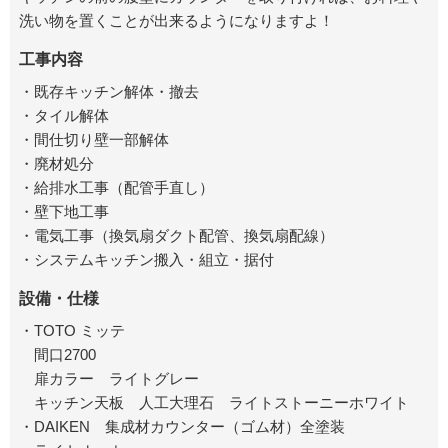
洗い物を置くことが出来るようになりますよ！
工事内容
・既存キッチン解体・撤去
・タイル解体
・間仕切り壁一部解体
・廃材処分
・給排水工事（配管手直し）
・壁下地工事
・電気工事（換気扇ダクト配管、換気扇配線）
・システムキッチン搬入・組立・据付
設備・仕様
・TOTO ミッテ
間口2700
扉カラー ライトグレー
キッチン天板 人工大理石 ライトストーニーホワイト
・DAIKEN 集成材カウンター（ゴム材）全塗装