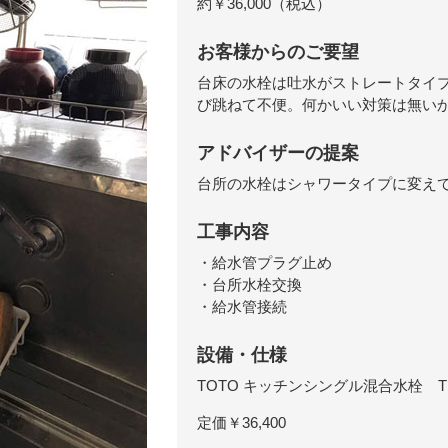
約￥36,000（税込）
お客様からのご要望
台床の水栓は吐水がストレートタイ
び跳ねて不便。何かいい対策は無い
アドバイザーの提案
台所の水栓はシャワータイプに変え
工事内容
・給水管プラグ止め
・台所水栓交換
・給水管接続
設備・仕様
TOTO キッチンシングル混合水栓 TKS
定価￥36,400