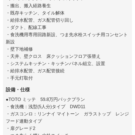
・搬出、搬入経路養生
・既存キッチン、タイル解体
・給排水配管、ガス配管切り回し
・ダクト、配線工事
・食洗機用専用回路新設、つま先水栓スイッチ用コンセント
新設
・壁下地補修
・天井、壁クロス 床クッションフロア張替え
・システムキッチン・キッチンパネル組立、設置
・給排水配管、ガス配管接続
・手元灯取付
設備・仕様
●TOTO ミッテ 59.8万円パックプラン
・食洗機：浅型(5人分)タイプ DWD11
・ガスコンロ：リンナイ マイトーン ガラストップ レンジ
フード連動タイプ
・扉グレード2