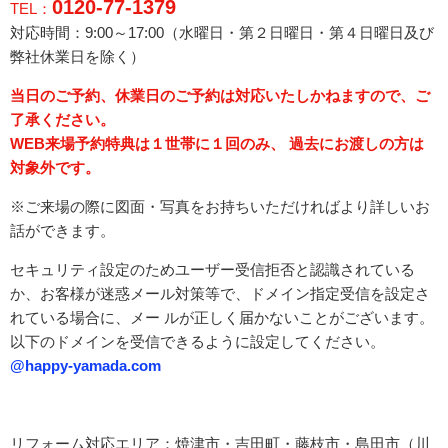
0120-77-1379
TEL：
対応時間：9:00～17:00（水曜日・
第２日曜日・第４日曜日
及び
弊社休業日を除く）
当日のご予約、休業日のご予約は対応いたしかねますので、ご
了承ください。
WEB来場予約特典は１世帯に１回のみ、 過去にお渡しの方は
対象外です。
※ご来場の際に図面・写真をお持ちいただければより詳しいお
話ができます。
セキュリティ設定のためユーザー受信拒否と認識されている
か、お客様が迷惑メール対策等で、ドメイン指定受信を設定さ
れている場合に、メー ルが正しく届かないことがございます。
以下のドメインを受信できるように設定してください。
@happy-yamada.com
リフォーム対応エリア：焼津市・吉田町・藤枝市・島田市（川