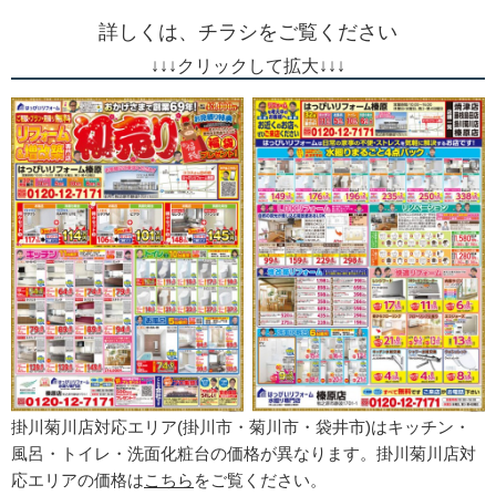
詳しくは、チラシをご覧ください
↓
↓
↓
クリックして拡大
↓
↓
↓
掛川菊川店対応エリア(掛川市・菊川市・袋井市)はキッチン・
風呂・トイレ・洗面化粧台の価格が異なります。
掛川菊川店対
応エリアの価格は
こちら
をご覧ください。