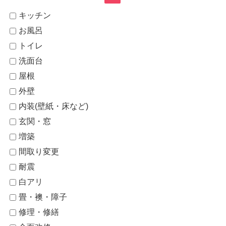
キッチン
お風呂
トイレ
洗面台
屋根
外壁
内装(壁紙・床など)
玄関・窓
増築
間取り変更
耐震
白アリ
畳・襖・障子
修理・修繕