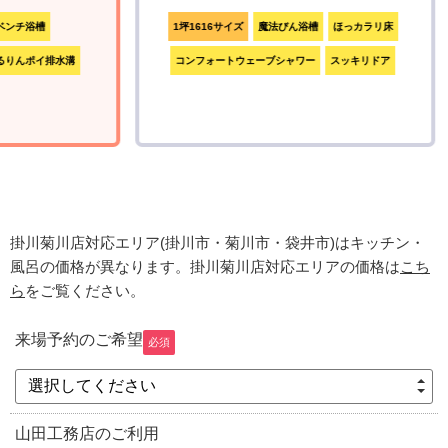
ンチ浴槽
1坪1616サイズ
魔法びん浴槽
ほっカラリ床
りんポイ排水溝
コンフォートウェーブシャワー
スッキリドア
掛川菊川店対応エリア(掛川市・菊川市・袋井市)はキッチン・
風呂の価格が異なります。
掛川菊川店対応エリアの価格は
こち
ら
をご覧ください。
来場予約のご希望
必須
選択してください
山田工務店のご利用