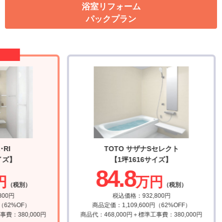
浴室リフォーム
パックプラン
RI
TOTO サザナSセレクト
イズ】
【1坪1616サイズ】
84.8
円
万円
（税別）
（税別）
00円
税込価格：932,800円
62%OF）
商品定価：1,109,600円（62%OFF）
費：380,000円
商品代：468,000円＋標準工事費：380,000円