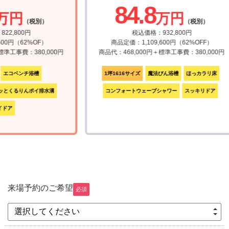
84.8
万円
万円
（税別）
（税別）
2,800円
税込価格：932,800円
00円（62%OF）
商品定価：1,109,600円（62%OFF）
準工事費：380,000円
商品代：468,000円＋標準工事費：380,000円
エコベンチ浴槽
1坪1616サイズ
魔法びん浴槽
ほっカラリ床
とくるりんポイ排水溝
コンフォートウェーブシャワー
スッキリドア
ドア
来場予約のご希望
必須
選択してください