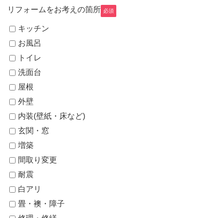
リフォームをお考えの箇所
必須
キッチン
お風呂
トイレ
洗面台
屋根
外壁
内装(壁紙・床など)
玄関・窓
増築
間取り変更
耐震
白アリ
畳・襖・障子