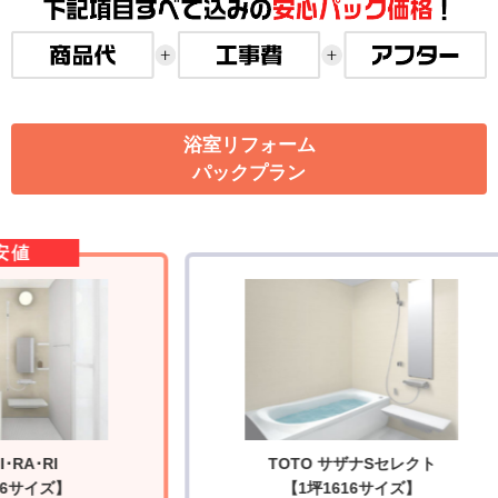
浴室リフォーム
パックプラン
安値
･RA･RI
TOTO サザナSセレクト
6サイズ】
【1坪1616サイズ】