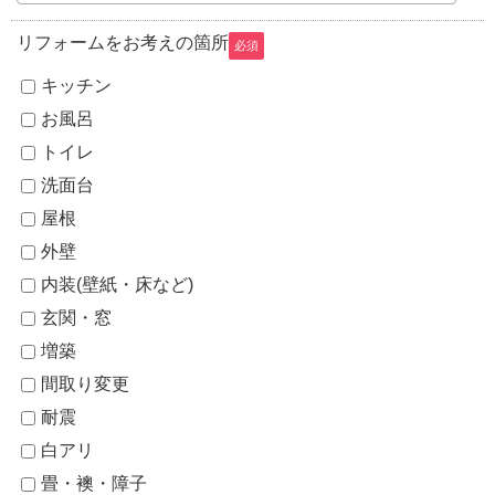
リフォームをお考えの箇所
必須
キッチン
お風呂
トイレ
洗面台
屋根
外壁
内装(壁紙・床など)
玄関・窓
増築
間取り変更
耐震
白アリ
畳・襖・障子