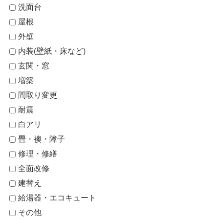
洗面台
屋根
外壁
内装(壁紙・床など)
玄関・窓
増築
間取り変更
耐震
白アリ
畳・襖・障子
修理・修繕
全面改修
建替え
給湯器・エコキュート
その他