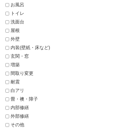
お風呂
トイレ
洗面台
屋根
外壁
内装(壁紙・床など)
玄関・窓
増築
間取り変更
耐震
白アリ
畳・襖・障子
内部修繕
外部修繕
その他