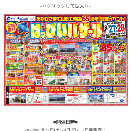
↓
↓
↓
クリックして拡大
↓
↓
↓
■開催日時■
2022年8月27日(土)28日(日) 2日間限定！