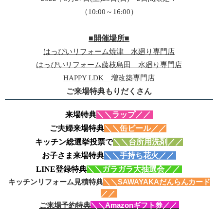
（10:00～16:00）
■開催場所■
はっぴいリフォーム焼津 水廻り専門店
はっぴいリフォーム藤枝島田 水廻り専門店
HAPPY LDK 増改築専門店
ご来場特典もりだくさん
来場特典
＼＼ラップ／／
ご夫婦来場特典
＼＼缶ビール
／／
キッチン総選挙投票で
＼＼台所用洗剤
／／
お子さま来場特典
＼＼手持ち花火
／／
LINE登録特典
＼＼ガラガラ大抽選会
／／
キッチンリフォーム見積特典
＼＼SAWAYAKAだんらんカード
／／
ご来場予約特典
＼＼Amazonギフト券／／