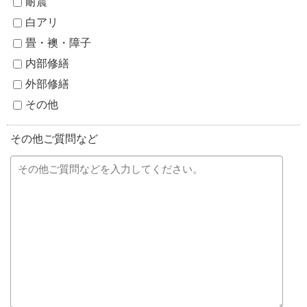
耐震
白アリ
畳・襖・障子
内部修繕
外部修繕
その他
その他ご質問など