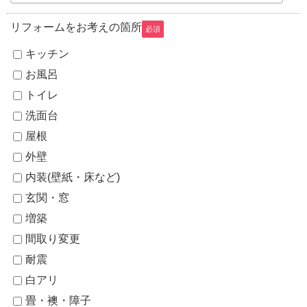
リフォームをお考えの箇所
必須
キッチン
お風呂
トイレ
洗面台
屋根
外壁
内装(壁紙・床など)
玄関・窓
増築
間取り変更
耐震
白アリ
畳・襖・障子