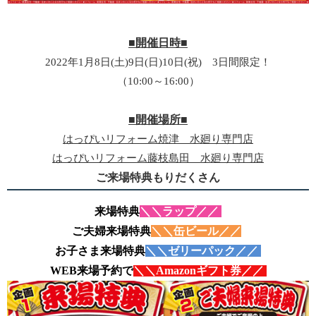
■開催日時■
2022年1月8日(土)9日(日)10日(祝) 3日間限定！
（10:00～16:00）
■開催場所■
はっぴいリフォーム焼津 水廻り専門店
はっぴいリフォーム藤枝島田 水廻り専門店
ご来場特典もりだくさん
来場特典
＼＼ラップ／／
ご夫婦来場特典
＼＼缶ビール
／／
お子さま来場特典
＼＼ゼリーパック
／／
WEB来場予約で
＼＼Amazonギフト券
／／