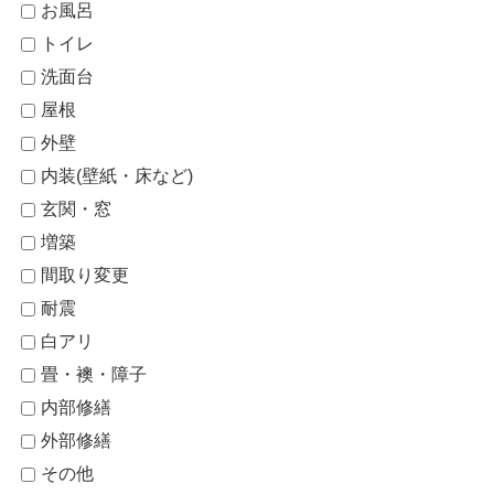
お風呂
トイレ
洗面台
屋根
外壁
内装(壁紙・床など)
玄関・窓
増築
間取り変更
耐震
白アリ
畳・襖・障子
内部修繕
外部修繕
その他