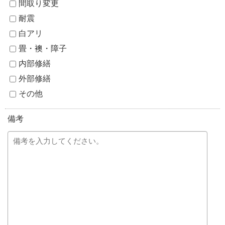
間取り変更
耐震
白アリ
畳・襖・障子
内部修繕
外部修繕
その他
備考