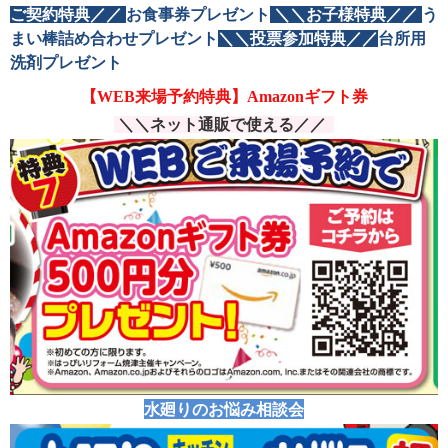
ご契約特典／／
お食事券プレゼント
＼＼お子様特典／／
う
まい棒詰め合わせプレゼント
＼＼投票参加特典／／
台所用
洗剤プレゼント
【WEB来場予約特典】
Amazonギフト券
＼＼ネット通販で使える／／
水廻りのお悩み相談会