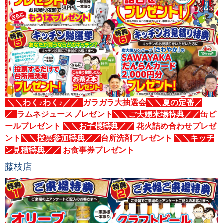
＼＼わく♪わく♪／／
ガラガラ大抽選会
＼＼夏の定番／
／
ラムネジュースプレゼント
＼＼ご夫婦来場特典／／
缶ビ
ールプレゼント
＼＼お子様特典／／
花火詰め合わせプレゼ
ント
＼＼投票参加特典／／
台所洗剤プレゼント
＼＼キッチ
ン見積特典／／
お食事券プレゼント
藤枝店