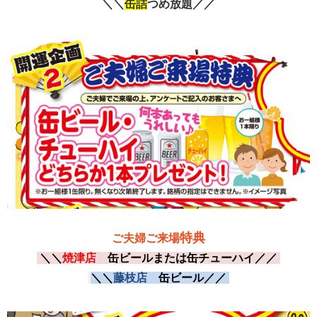
＼＼
缶詰
つ
め放題
／／
藤枝
焼津・藤枝
特典
ご夫婦ご来場
＼＼
焼津店
缶ビールまたは缶チューハイ
／／
＼＼
藤枝店
缶ビール／／