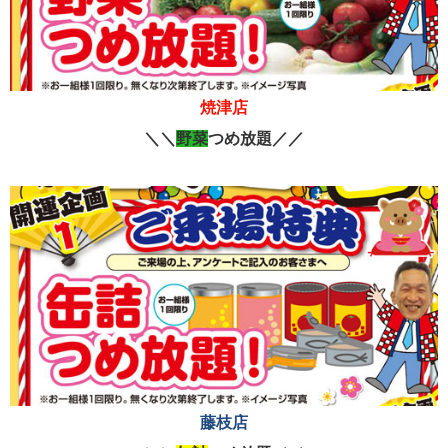
焼津店
＼＼
野菜
つ
め
放題
／／
焼津
藤枝店