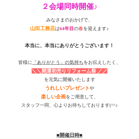
２会場同時開催♪
みなさまのおかげで、
山田工務店
は
64年目
の
春
を迎えます♪
本当に、本当にありがとうございます！
皆様に
「ありがとう」の気持ち
をお伝えしたく、
＼＼開運初売りリフォーム祭 ／／
を元気に開催いたします
うれしいプレゼント
や
楽しい企画
をご用意して、
スタッフ一同、心よりお待ちしております(^^♪
■開催日時■